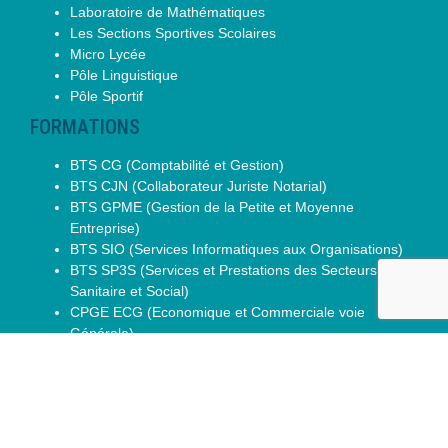
Laboratoire de Mathématiques
Les Sections Sportives Scolaires
Micro Lycée
Pôle Linguistique
Pôle Sportif
FORMATIONS
BTS CG (Comptabilité et Gestion)
BTS CJN (Collaborateur Juriste Notarial)
BTS GPME (Gestion de la Petite et Moyenne
Entreprise)
BTS SIO (Services Informatiques aux Organisations)
BTS SP3S (Services et Prestations des Secteurs
Sanitaire et Social)
CPGE ECG (Economique et Commerciale voie
Générale)
CPGE ECT (Economique et Commerciale voie
Technologique)
CPGE ENS Paris-Saclay D2
DCG (Diplôme de Comptabilité et Gestion)
DTS IMRT (Imagerie Médicale Radiologie