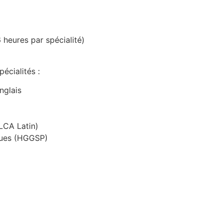
ures par spécialité)
écialités :
nglais
LLCA Latin)
iques (HGGSP)