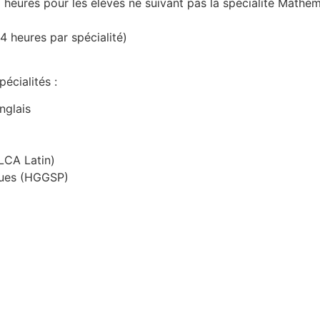
s pour les élèves ne suivant pas la spécialité Mathém
eures par spécialité)
écialités :
nglais
LLCA Latin)
iques (HGGSP)