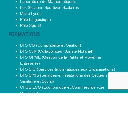
Laboratoire de Mathématiques
Les Sections Sportives Scolaires
Micro Lycée
Pôle Linguistique
Pôle Sportif
FORMATIONS
BTS CG (Comptabilité et Gestion)
BTS CJN (Collaborateur Juriste Notarial)
BTS GPME (Gestion de la Petite et Moyenne
Entreprise)
BTS SIO (Services Informatiques aux Organisations)
BTS SP3S (Services et Prestations des Secteurs
Sanitaire et Social)
CPGE ECG (Economique et Commerciale voie
Générale)
CPGE ECT (Economique et Commerciale voie
Technologique)
CPGE ENS Paris-Saclay D2
DCG (Diplôme de Comptabilité et Gestion)
DTS IMRT (Imagerie Médicale Radiologie