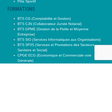
Pôle Sportif
FORMATIONS
BTS CG (Comptabilité et Gestion)
BTS CJN (Collaborateur Juriste Notarial)
BTS GPME (Gestion de la Petite et Moyenne
Entreprise)
BTS SIO (Services Informatiques aux Organisations)
BTS SP3S (Services et Prestations des Secteurs
Sanitaire et Social)
CPGE ECG (Economique et Commerciale voie
Générale)
CPGE ECT (Economique et Commerciale voie
Technologique)
CPGE ENS Paris-Saclay D2
DCG (Diplôme de Comptabilité et Gestion)
DTS IMRT (Imagerie Médicale Radiologie
Thérapeutique)
La Voie Générale
Les Séries Technologiques
Seconde