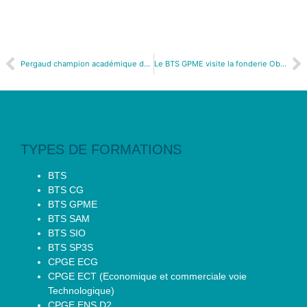
Pergaud champion académique de Cross Country!
Le BTS GPME visite la fonderie Obertino
TYPES DE FORMATIONS
BTS
BTS CG
BTS GPME
BTS SAM
BTS SIO
BTS SP3S
CPGE ECG
CPGE ECT (Economique et commerciale voie
Technologique)
CPGE ENS D2