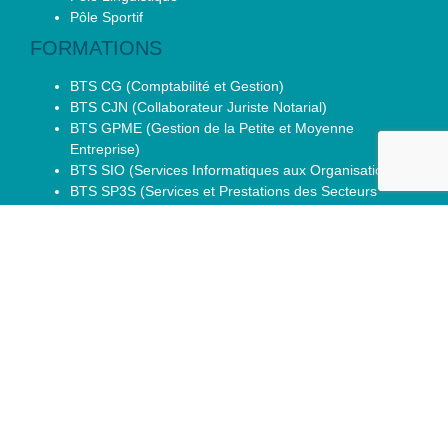
Pôle Sportif
FORMATIONS
BTS CG (Comptabilité et Gestion)
BTS CJN (Collaborateur Juriste Notarial)
BTS GPME (Gestion de la Petite et Moyenne
Entreprise)
BTS SIO (Services Informatiques aux Organisations)
BTS SP3S (Services et Prestations des Secteurs
Sanitaire et Social)
CPGE ECG (Economique et Commerciale voie
Générale)
CPGE ECT (Economique et Commerciale voie
Technologique)
CPGE ENS Paris-Saclay D2
DCG (Diplôme de Comptabilité et Gestion)
DTS IMRT (Imagerie Médicale Radiologie
Thérapeutique)
La Voie Générale
Les Séries Technologiques
Seconde